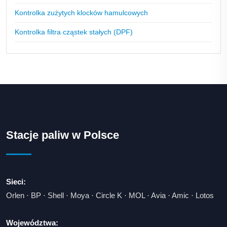
Kontrolka zużytych klocków hamulcowych
Kontrolka filtra cząstek stałych (DPF)
Stacje paliw w Polsce
Sieci:
Orlen
·
BP
·
Shell
·
Moya
·
Circle K
·
MOL
·
Avia
·
Amic
·
Lotos
Województwa: