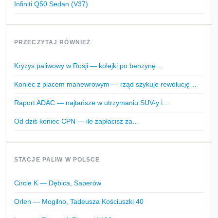
Infiniti Q50 Sedan (V37)
PRZECZYTAJ RÓWNIEŻ
Kryzys paliwowy w Rosji — kolejki po benzynę…
Koniec z placem manewrowym — rząd szykuje rewolucję…
Raport ADAC — najtańsze w utrzymaniu SUV-y i…
Od dziś koniec CPN — ile zapłacisz za…
STACJE PALIW W POLSCE
Circle K — Dębica, Saperów
Orlen — Mogilno, Tadeusza Kościuszki 40