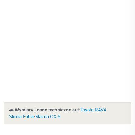
🚗 Wymiary i dane techniczne aut:
Toyota RAV4
·
Skoda Fabia
·
Mazda CX-5