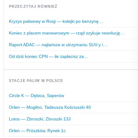
PRZECZYTAJ RÓWNIEŻ
Kryzys paliwowy w Rosji — kolejki po benzynę…
Koniec z placem manewrowym — rząd szykuje rewolucję…
Raport ADAC — najtańsze w utrzymaniu SUV-y i…
Od dziś koniec CPN — ile zapłacisz za…
STACJE PALIW W POLSCE
Circle K — Dębica, Saperów
Orlen — Mogilno, Tadeusza Kościuszki 40
Lotos — Zbroszki, Zbroszki 13J
Orlen — Prószków, Rynek 1c