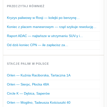
PRZECZYTAJ RÓWNIEŻ
Kryzys paliwowy w Rosji — kolejki po benzynę…
Koniec z placem manewrowym — rząd szykuje rewolucję…
Raport ADAC — najtańsze w utrzymaniu SUV-y i…
Od dziś koniec CPN — ile zapłacisz za…
STACJE PALIW W POLSCE
Orlen — Kuźnia Raciborska, Tartaczna 1A
Orlen — Sierpc, Płocka 48A
Circle K — Dębica, Saperów
Orlen — Mogilno, Tadeusza Kościuszki 40