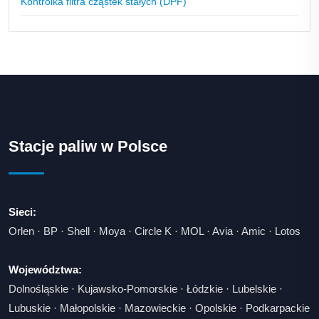
Kontrolka filtra cząstek stałych (DPF)
Stacje paliw w Polsce
Sieci:
Orlen
·
BP
·
Shell
·
Moya
·
Circle K
·
MOL
·
Avia
·
Amic
·
Lotos
Województwa:
Dolnośląskie
·
Kujawsko-Pomorskie
·
Łódzkie
·
Lubelskie
·
Lubuskie
·
Małopolskie
·
Mazowieckie
·
Opolskie
·
Podkarpackie