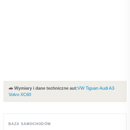
🚗 Wymiary i dane techniczne aut:
VW Tiguan
·
Audi A3
·
Volvo XC60
BAZA SAMOCHODÓW