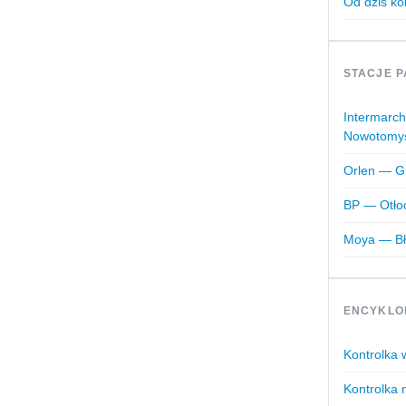
Od dziś ko
STACJE P
Intermarch
Nowotomy
Orlen — G
BP — Otło
Moya — Bła
ENCYKLO
Kontrolka
Kontrolka 