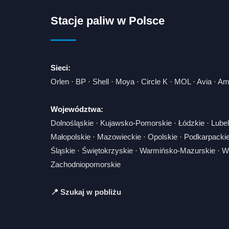
Stacje paliw w Polsce
Sieci:
Orlen
·
BP
·
Shell
·
Moya
·
Circle K
·
MOL
·
Avia
·
Am
Województwa:
Dolnośląskie
·
Kujawsko-Pomorskie
·
Łódzkie
·
Lubel
Małopolskie
·
Mazowieckie
·
Opolskie
·
Podkarpacki
Śląskie
·
Świętokrzyskie
·
Warmińsko-Mazurskie
·
Wi
Zachodniopomorskie
📍 Szukaj w pobliżu