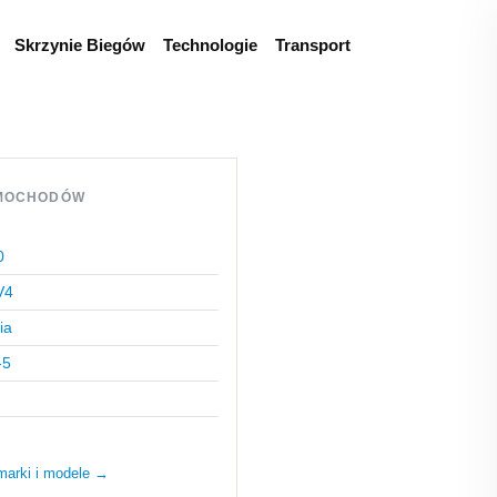
Skrzynie Biegów
Technologie
Transport
MOCHODÓW
0
V4
ia
-5
marki i modele →