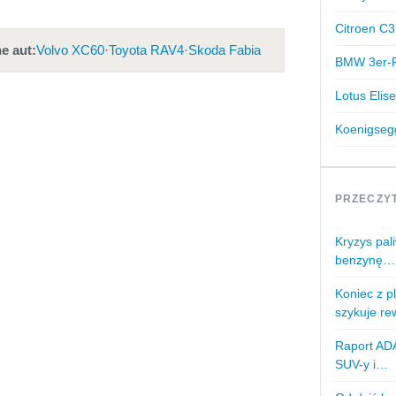
Citroen C3
e aut:
Volvo XC60
·
Toyota RAV4
·
Skoda Fabia
BMW 3er-R
Lotus Elise
Koenigseg
PRZECZY
Kryzys pal
benzynę…
Koniec z 
szykuje r
Raport AD
SUV-y i…