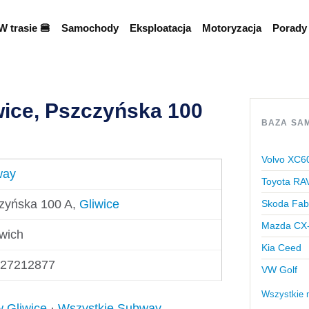
W trasie 🍔
Samochody
Eksploatacja
Motoryzacja
Porady
ice, Pszczyńska 100
BAZA SA
Volvo XC6
way
Toyota RA
zyńska 100 A,
Gliwice
Skoda Fab
Mazda CX
wich
Kia Ceed
27212877
VW Golf
Wszystkie 
w Gliwice
·
Wszystkie Subway