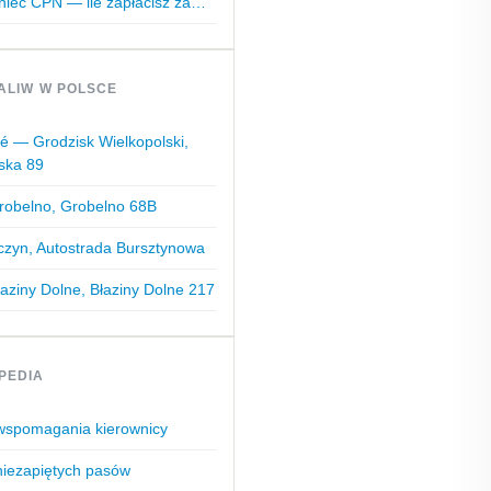
niec CPN — ile zapłacisz za…
ALIW W POLSCE
é — Grodzisk Wielkopolski,
ska 89
robelno, Grobelno 68B
czyn, Autostrada Bursztynowa
ziny Dolne, Błaziny Dolne 217
PEDIA
 wspomagania kierownicy
niezapiętych pasów