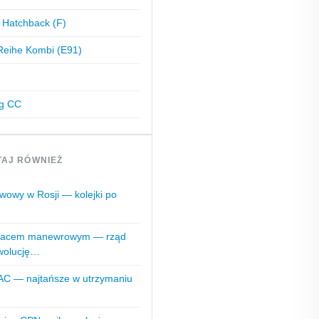
 Hatchback (F)
eihe Kombi (E91)
g CC
TAJ RÓWNIEŻ
iwowy w Rosji — kolejki po
placem manewrowym — rząd
ewolucję…
AC — najtańsze w utrzymaniu