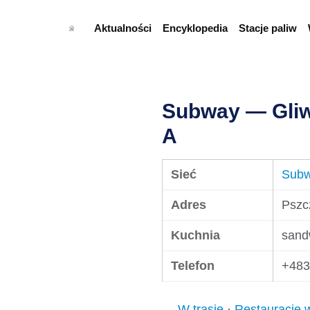
Aktualności
Encyklopedia
Stacje paliw
Subway — Gliw
A
Sieć
Sub
Adres
Pszc
Kuchnia
sand
Telefon
+483
← W trasie
·
Restauracje 