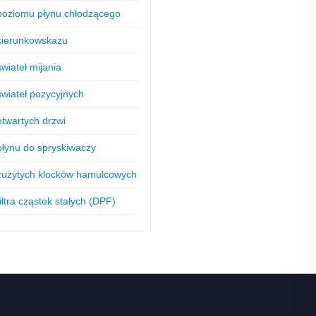
poziomu płynu chłodzącego
kierunkowskazu
wiateł mijania
świateł pozycyjnych
otwartych drzwi
płynu do spryskiwaczy
 zużytych klocków hamulcowych
iltra cząstek stałych (DPF)