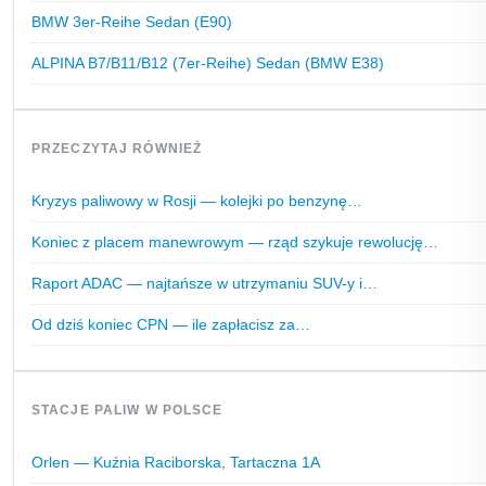
BMW 3er-Reihe Sedan (E90)
ALPINA B7/B11/B12 (7er-Reihe) Sedan (BMW E38)
PRZECZYTAJ RÓWNIEŻ
Kryzys paliwowy w Rosji — kolejki po benzynę…
Koniec z placem manewrowym — rząd szykuje rewolucję…
Raport ADAC — najtańsze w utrzymaniu SUV-y i…
Od dziś koniec CPN — ile zapłacisz za…
STACJE PALIW W POLSCE
Orlen — Kuźnia Raciborska, Tartaczna 1A