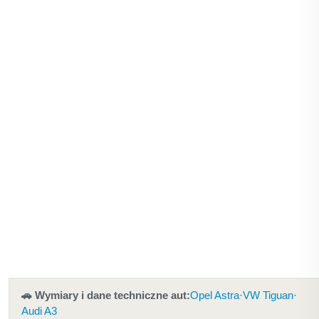
🚗 Wymiary i dane techniczne aut:
Opel Astra
·
VW Tiguan
·
Audi A3