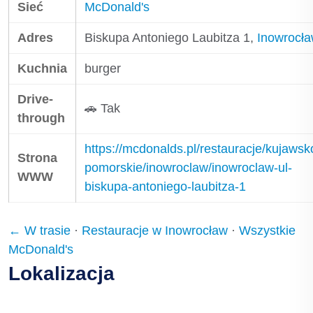
Sieć
McDonald's
Adres
Biskupa Antoniego Laubitza 1,
Inowrocł
Kuchnia
burger
Drive-
🚗 Tak
through
https://mcdonalds.pl/restauracje/kujawsk
Strona
pomorskie/inowroclaw/inowroclaw-ul-
WWW
biskupa-antoniego-laubitza-1
← W trasie
·
Restauracje w Inowrocław
·
Wszystkie
McDonald's
Lokalizacja