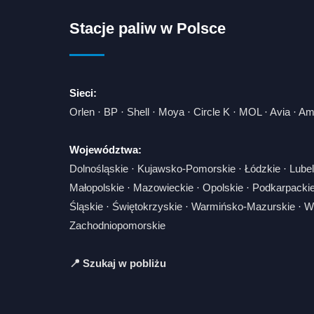
Stacje paliw w Polsce
Sieci:
Orlen
·
BP
·
Shell
·
Moya
·
Circle K
·
MOL
·
Avia
·
Am
Województwa:
Dolnośląskie
·
Kujawsko-Pomorskie
·
Łódzkie
·
Lubel
Małopolskie
·
Mazowieckie
·
Opolskie
·
Podkarpacki
Śląskie
·
Świętokrzyskie
·
Warmińsko-Mazurskie
·
Wi
Zachodniopomorskie
📍 Szukaj w pobliżu