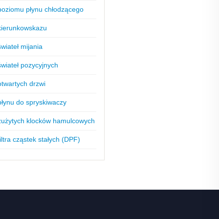
poziomu płynu chłodzącego
kierunkowskazu
wiateł mijania
świateł pozycyjnych
otwartych drzwi
płynu do spryskiwaczy
 zużytych klocków hamulcowych
iltra cząstek stałych (DPF)