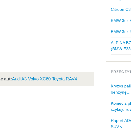
Citroen C3
BMW 3er-R
BMW 3er-R
ALPINA B7
(BMW E38
PRZECZY
e aut:
Audi A3
·
Volvo XC60
·
Toyota RAV4
Kryzys pal
benzynę…
Koniec z 
szykuje r
Raport AD
SUV-y i…