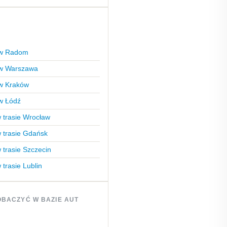
liw Radom
brzeg-
iw Warszawa
iw Kraków
iw Łódź
 trasie Wrocław
 trasie Gdańsk
 trasie Szczecin
 trasie Lublin
BACZYĆ W BAZIE AUT