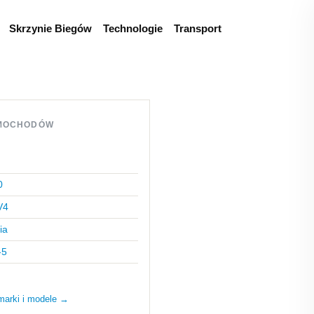
Skrzynie Biegów
Technologie
Transport
MOCHODÓW
0
V4
ia
-5
marki i modele →