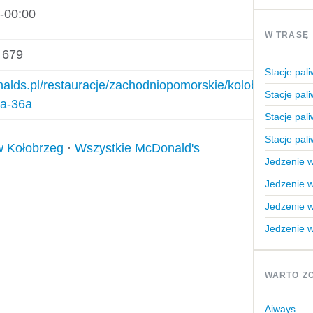
-00:00
W TRASĘ
 679
Stacje pa
nalds.pl/restauracje/zachodniopomorskie/kolobrzeg/kolo
Stacje pal
ka-36a
Stacje pal
Stacje pal
w Kołobrzeg
·
Wszystkie McDonald's
Jedzenie w
Jedzenie w
Jedzenie w
Jedzenie w
WARTO ZO
Aiways