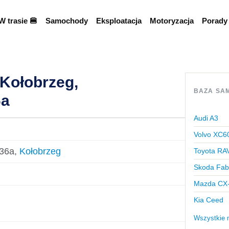
W trasie 🍔
Samochody
Eksploatacja
Motoryzacja
Porady
Kołobrzeg,
BAZA SA
6a
Audi A3
Volvo XC6
 36a,
Kołobrzeg
Toyota RA
Skoda Fab
Mazda CX
Kia Ceed
Wszystkie 