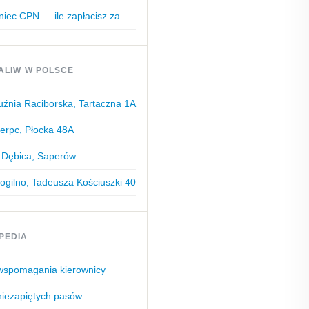
niec CPN — ile zapłacisz za…
ALIW W POLSCE
źnia Raciborska, Tartaczna 1A
erpc, Płocka 48A
 Dębica, Saperów
gilno, Tadeusza Kościuszki 40
PEDIA
 wspomagania kierownicy
niezapiętych pasów