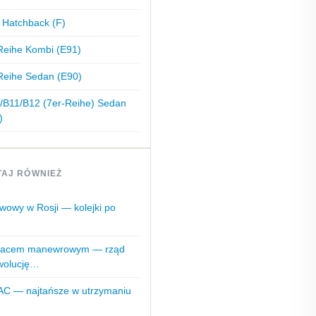
 Hatchback (F)
eihe Kombi (E91)
eihe Sedan (E90)
/B11/B12 (7er-Reihe) Sedan
)
TAJ RÓWNIEŻ
iwowy w Rosji — kolejki po
placem manewrowym — rząd
ewolucję…
AC — najtańsze w utrzymaniu