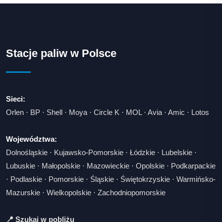
Stacje paliw w Polsce
Sieci:
Orlen
·
BP
·
Shell
·
Moya
·
Circle K
·
MOL
·
Avia
·
Amic
·
Lotos
Województwa:
Dolnośląskie
·
Kujawsko-Pomorskie
·
Łódzkie
·
Lubelskie
·
Lubuskie
·
Małopolskie
·
Mazowieckie
·
Opolskie
·
Podkarpackie
·
Podlaskie
·
Pomorskie
·
Śląskie
·
Świętokrzyskie
·
Warmińsko-
Mazurskie
·
Wielkopolskie
·
Zachodniopomorskie
📍 Szukaj w pobliżu