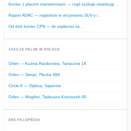
Koniec z placem manewrowym — rząd szykuje rewolucję…
Raport ADAC — najtańsze w utrzymaniu SUV-y i…
Od dziś koniec CPN — ile zapłacisz za…
STACJE PALIW W POLSCE
Orlen — Kuźnia Raciborska, Tartaczna 1A
Orlen — Sierpc, Płocka 48A
Circle K — Dębica, Saperów
Orlen — Mogilno, Tadeusza Kościuszki 40
ENCYKLOPEDIA