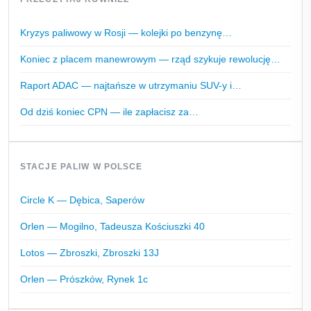
Kryzys paliwowy w Rosji — kolejki po benzynę…
Koniec z placem manewrowym — rząd szykuje rewolucję…
Raport ADAC — najtańsze w utrzymaniu SUV-y i…
Od dziś koniec CPN — ile zapłacisz za…
STACJE PALIW W POLSCE
Circle K — Dębica, Saperów
Orlen — Mogilno, Tadeusza Kościuszki 40
Lotos — Zbroszki, Zbroszki 13J
Orlen — Prószków, Rynek 1c