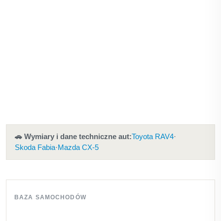
🚗 Wymiary i dane techniczne aut:
Toyota RAV4
·
Skoda Fabia
·
Mazda CX-5
BAZA SAMOCHODÓW