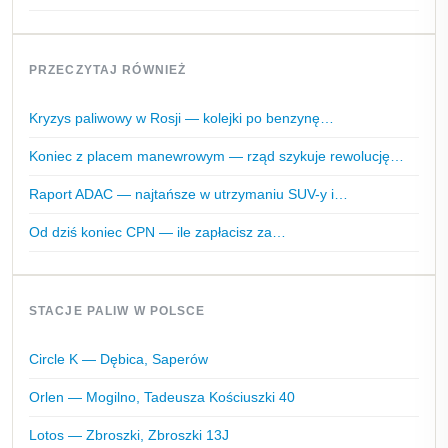
PRZECZYTAJ RÓWNIEŻ
Kryzys paliwowy w Rosji — kolejki po benzynę…
Koniec z placem manewrowym — rząd szykuje rewolucję…
Raport ADAC — najtańsze w utrzymaniu SUV-y i…
Od dziś koniec CPN — ile zapłacisz za…
STACJE PALIW W POLSCE
Circle K — Dębica, Saperów
Orlen — Mogilno, Tadeusza Kościuszki 40
Lotos — Zbroszki, Zbroszki 13J