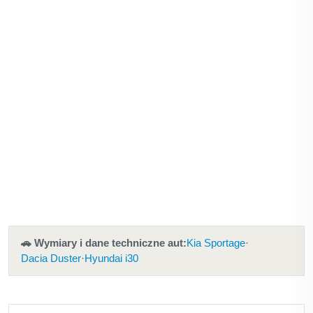
🚗 Wymiary i dane techniczne aut:
Kia Sportage
·
Dacia Duster
·
Hyundai i30