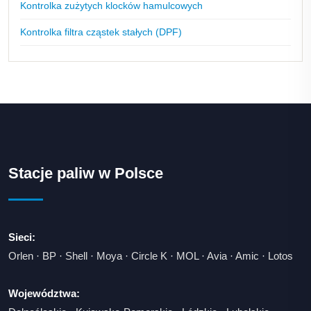
Kontrolka zużytych klocków hamulcowych
Kontrolka filtra cząstek stałych (DPF)
Stacje paliw w Polsce
Sieci:
Orlen
·
BP
·
Shell
·
Moya
·
Circle K
·
MOL
·
Avia
·
Amic
·
Lotos
Województwa: