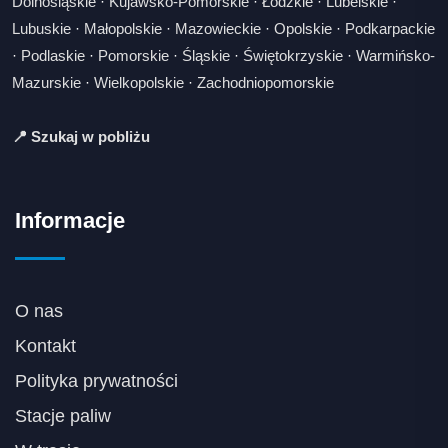
Dolnośląskie
·
Kujawsko-Pomorskie
·
Łódzkie
·
Lubelskie
·
Lubuskie
·
Małopolskie
·
Mazowieckie
·
Opolskie
·
Podkarpackie
·
Podlaskie
·
Pomorskie
·
Śląskie
·
Świętokrzyskie
·
Warmińsko-
Mazurskie
·
Wielkopolskie
·
Zachodniopomorskie
📍 Szukaj w pobliżu
Informacje
O nas
Kontakt
Polityka prywatności
Stacje paliw