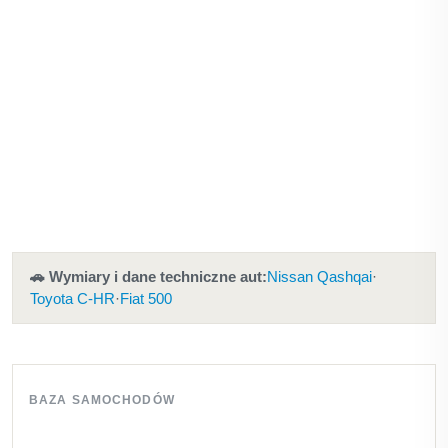
🚗 Wymiary i dane techniczne aut:
Nissan Qashqai
·
Toyota C-HR
·
Fiat 500
BAZA SAMOCHODÓW