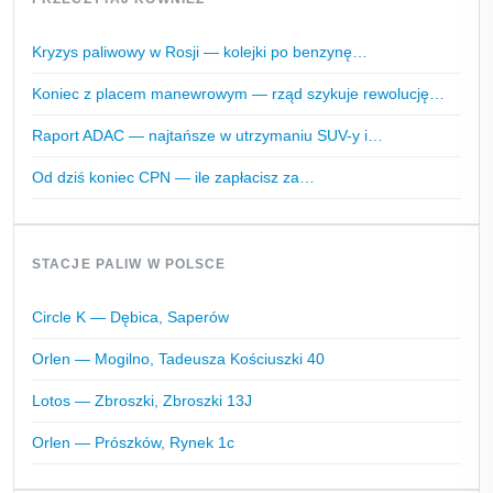
Kryzys paliwowy w Rosji — kolejki po benzynę…
Koniec z placem manewrowym — rząd szykuje rewolucję…
Raport ADAC — najtańsze w utrzymaniu SUV-y i…
Od dziś koniec CPN — ile zapłacisz za…
STACJE PALIW W POLSCE
Circle K — Dębica, Saperów
Orlen — Mogilno, Tadeusza Kościuszki 40
Lotos — Zbroszki, Zbroszki 13J
Orlen — Prószków, Rynek 1c