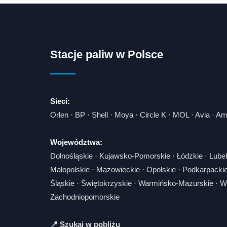
Stacje paliw w Polsce
Sieci:
Orlen
·
BP
·
Shell
·
Moya
·
Circle K
·
MOL
·
Avia
·
Am
Województwa:
Dolnośląskie
·
Kujawsko-Pomorskie
·
Łódzkie
·
Lubel
Małopolskie
·
Mazowieckie
·
Opolskie
·
Podkarpacki
Śląskie
·
Świętokrzyskie
·
Warmińsko-Mazurskie
·
Wi
Zachodniopomorskie
📍 Szukaj w pobliżu