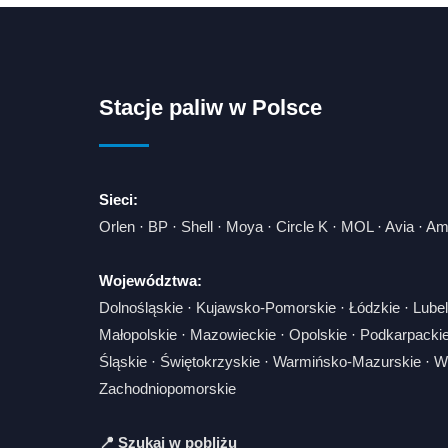
Stacje paliw w Polsce
Sieci:
Orlen
·
BP
·
Shell
·
Moya
·
Circle K
·
MOL
·
Avia
·
Am
Województwa:
Dolnośląskie
·
Kujawsko-Pomorskie
·
Łódzkie
·
Lubel
Małopolskie
·
Mazowieckie
·
Opolskie
·
Podkarpacki
Śląskie
·
Świętokrzyskie
·
Warmińsko-Mazurskie
·
Wi
Zachodniopomorskie
📍 Szukaj w pobliżu