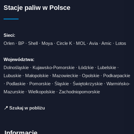
Stacje paliw w Polsce
Sieci:
Orlen
·
BP
·
Shell
·
Moya
·
Circle K
·
MOL
·
Avia
·
Amic
·
Lotos
Województwa:
Dolnośląskie
·
Kujawsko-Pomorskie
·
Łódzkie
·
Lubelskie
·
Lubuskie
·
Małopolskie
·
Mazowieckie
·
Opolskie
·
Podkarpackie
·
Podlaskie
·
Pomorskie
·
Śląskie
·
Świętokrzyskie
·
Warmińsko-
Mazurskie
·
Wielkopolskie
·
Zachodniopomorskie
📍 Szukaj w pobliżu
Informacje