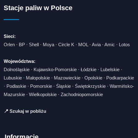
Stacje paliw w Polsce
Sieci:
Orlen
·
BP
·
Shell
·
Moya
·
Circle K
·
MOL
·
Avia
·
Amic
·
Lotos
Województwa:
Dolnośląskie
·
Kujawsko-Pomorskie
·
Łódzkie
·
Lubelskie
·
Lubuskie
·
Małopolskie
·
Mazowieckie
·
Opolskie
·
Podkarpackie
·
Podlaskie
·
Pomorskie
·
Śląskie
·
Świętokrzyskie
·
Warmińsko-
Mazurskie
·
Wielkopolskie
·
Zachodniopomorskie
📍 Szukaj w pobliżu
Informacje