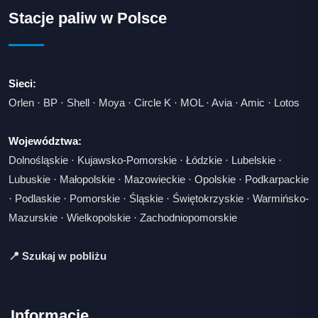
Stacje paliw w Polsce
Sieci:
Orlen
·
BP
·
Shell
·
Moya
·
Circle K
·
MOL
·
Avia
·
Amic
·
Lotos
Województwa:
Dolnośląskie
·
Kujawsko-Pomorskie
·
Łódzkie
·
Lubelskie
·
Lubuskie
·
Małopolskie
·
Mazowieckie
·
Opolskie
·
Podkarpackie
·
Podlaskie
·
Pomorskie
·
Śląskie
·
Świętokrzyskie
·
Warmińsko-
Mazurskie
·
Wielkopolskie
·
Zachodniopomorskie
📍 Szukaj w pobliżu
Informacje