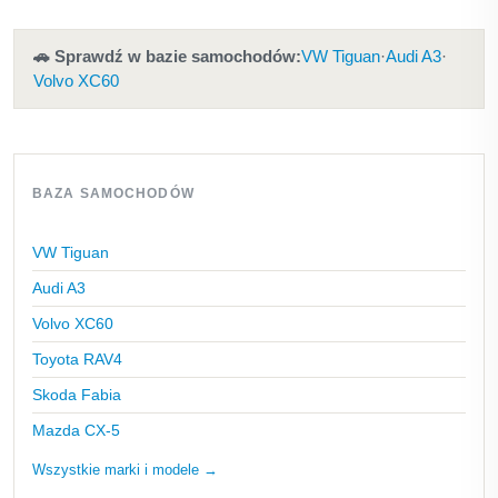
🚗 Sprawdź w bazie samochodów:
VW Tiguan
·
Audi A3
·
Volvo XC60
BAZA SAMOCHODÓW
VW Tiguan
Audi A3
Volvo XC60
Toyota RAV4
Skoda Fabia
Mazda CX-5
Wszystkie marki i modele →