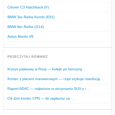
Citroen C3 Hatchback (F)
BMW 3er-Reihe Kombi (E91)
BMW 8er-Reihe (G14)
Aston Martin V8
PRZECZYTAJ RÓWNIEŻ
Kryzys paliwowy w Rosji — kolejki po benzynę…
Koniec z placem manewrowym — rząd szykuje rewolucję…
Raport ADAC — najtańsze w utrzymaniu SUV-y i…
Od dziś koniec CPN — ile zapłacisz za…