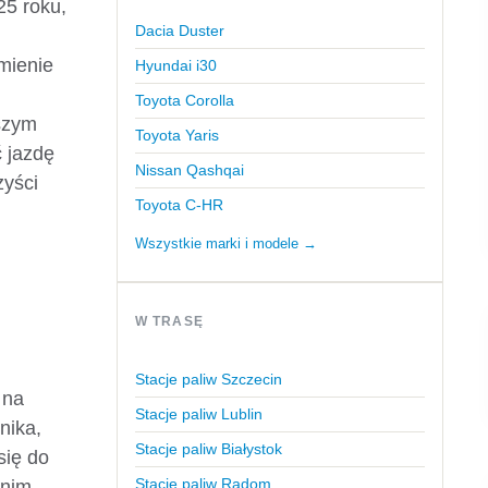
25 roku,
Dacia Duster
mienie
Hyundai i30
Toyota Corolla
jszym
Toyota Yaris
ć jazdę
Nissan Qashqai
zyści
Toyota C-HR
Wszystkie marki i modele →
W TRASĘ
Stacje paliw Szczecin
 na
Stacje paliw Lublin
nika,
Stacje paliw Białystok
się do
Stacje paliw Radom
dnim