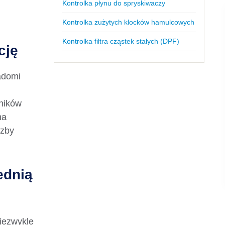
Kontrolka płynu do spryskiwaczy
Kontrolka zużytych klocków hamulcowych
Kontrolka filtra cząstek stałych (DPF)
cję
adomi
ników
na
czby
ednią
iezwykle