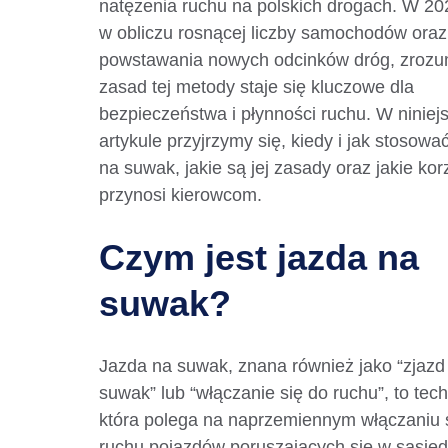
natężenia ruchu na polskich drogach. W 20
w obliczu rosnącej liczby samochodów oraz
powstawania nowych odcinków dróg, zrozu
zasad tej metody staje się kluczowe dla
bezpieczeństwa i płynności ruchu. W ninie
artykule przyjrzymy się, kiedy i jak stosowa
na suwak, jakie są jej zasady oraz jakie kor
przynosi kierowcom.
Czym jest jazda na
suwak?
Jazda na suwak, znana również jako “zjazd
suwak” lub “włączanie się do ruchu”, to tech
która polega na naprzemiennym włączaniu 
ruchu pojazdów poruszających się w sąsie