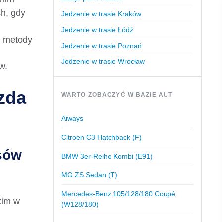
ch, gdy
Jedzenie w trasie Kraków
Jedzenie w trasie Łódź
j metody
Jedzenie w trasie Poznań
Jedzenie w trasie Wrocław
w.
zda
WARTO ZOBACZYĆ W BAZIE AUT
Aiways
Citroen C3 Hatchback (F)
asów
BMW 3er-Reihe Kombi (E91)
MG ZS Sedan (T)
Mercedes-Benz 105/128/180 Coupé
kim w
(W128/180)