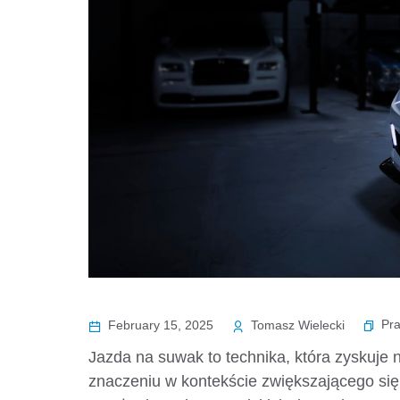
Pr
February 15, 2025
Tomasz Wielecki
Jazda na suwak to technika, która zyskuje 
znaczeniu w kontekście zwiększającego się