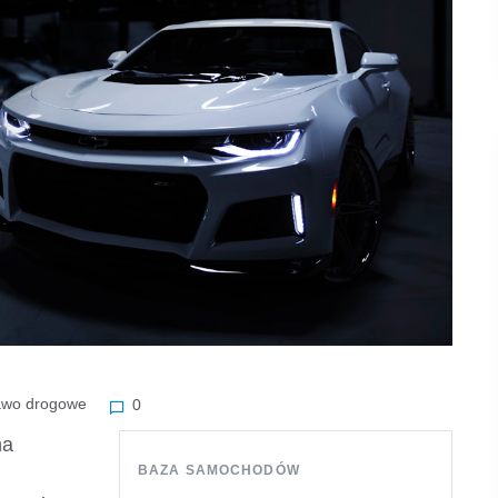
awo drogowe
0
na
BAZA SAMOCHODÓW