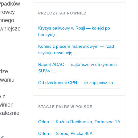
wypadków
erowcy
PRZECZYTAJ RÓWNIEŻ
ennego
awniejsze
Kryzys paliwowy w Rosji — kolejki po
benzynę…
Koniec z placem manewrowym — rząd
szykuje rewolucję…
Raport ADAC — najtańsze w utrzymaniu
dze,
SUV-y i…
owaniu
Od dziś koniec CPN — ile zapłacisz za…
e z
winien
STACJE PALIW W POLSCE
zależnie
Orlen — Kuźnia Raciborska, Tartaczna 1A
Orlen — Sierpc, Płocka 48A