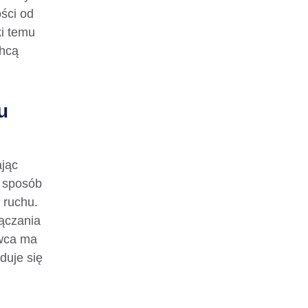
ści od
ki temu
chcą
u
jąc
w sposób
 ruchu.
ączania
owca ma
duje się