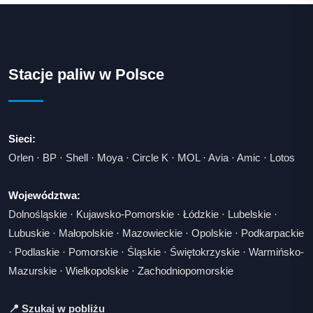
Stacje paliw w Polsce
Sieci:
Orlen
·
BP
·
Shell
·
Moya
·
Circle K
·
MOL
·
Avia
·
Amic
·
Lotos
Województwa:
Dolnośląskie
·
Kujawsko-Pomorskie
·
Łódzkie
·
Lubelskie
·
Lubuskie
·
Małopolskie
·
Mazowieckie
·
Opolskie
·
Podkarpackie
·
Podlaskie
·
Pomorskie
·
Śląskie
·
Świętokrzyskie
·
Warmińsko-
Mazurskie
·
Wielkopolskie
·
Zachodniopomorskie
📍 Szukaj w pobliżu