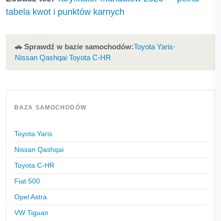
tabela kwot i punktów karnych
🚗 Sprawdź w bazie samochodów:
Toyota Yaris
·
Nissan Qashqai
·
Toyota C-HR
BAZA SAMOCHODÓW
Toyota Yaris
Nissan Qashqai
Toyota C-HR
Fiat 500
Opel Astra
VW Tiguan