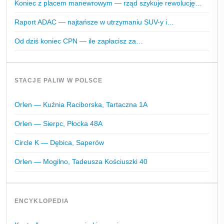
Koniec z placem manewrowym — rząd szykuje rewolucję…
Raport ADAC — najtańsze w utrzymaniu SUV-y i…
Od dziś koniec CPN — ile zapłacisz za…
STACJE PALIW W POLSCE
Orlen — Kuźnia Raciborska, Tartaczna 1A
Orlen — Sierpc, Płocka 48A
Circle K — Dębica, Saperów
Orlen — Mogilno, Tadeusza Kościuszki 40
ENCYKLOPEDIA