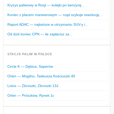
Kryzys paliwowy w Rosji — kolejki po benzynę…
Koniec z placem manewrowym — rząd szykuje rewolucję…
Raport ADAC — najtańsze w utrzymaniu SUV-y i…
Od dziś koniec CPN — ile zapłacisz za…
STACJE PALIW W POLSCE
Circle K — Dębica, Saperów
Orlen — Mogilno, Tadeusza Kościuszki 40
Lotos — Zbroszki, Zbroszki 13J
Orlen — Prószków, Rynek 1c