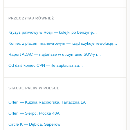
PRZECZYTAJ RÓWNIEŻ
Kryzys paliwowy w Rosji — kolejki po benzynę…
Koniec z placem manewrowym — rząd szykuje rewolucję…
Raport ADAC — najtańsze w utrzymaniu SUV-y i…
Od dziś koniec CPN — ile zapłacisz za…
STACJE PALIW W POLSCE
Orlen — Kuźnia Raciborska, Tartaczna 1A
Orlen — Sierpc, Płocka 48A
Circle K — Dębica, Saperów