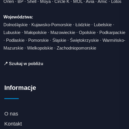
Orlen
·
BP
·
Shell
·
Moya
·
Circle K
·
MOL
·
Avia
·
Amic
·
Lotos
Województwa:
Dolnośląskie
·
Kujawsko-Pomorskie
·
Łódzkie
·
Lubelskie
·
Lubuskie
·
Małopolskie
·
Mazowieckie
·
Opolskie
·
Podkarpackie
·
Podlaskie
·
Pomorskie
·
Śląskie
·
Świętokrzyskie
·
Warmińsko-
Mazurskie
·
Wielkopolskie
·
Zachodniopomorskie
📍 Szukaj w pobliżu
Informacje
O nas
Kontakt