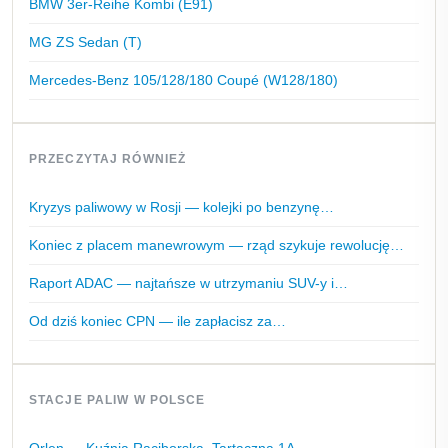
BMW 3er-Reihe Kombi (E91)
MG ZS Sedan (T)
Mercedes-Benz 105/128/180 Coupé (W128/180)
PRZECZYTAJ RÓWNIEŻ
Kryzys paliwowy w Rosji — kolejki po benzynę…
Koniec z placem manewrowym — rząd szykuje rewolucję…
Raport ADAC — najtańsze w utrzymaniu SUV-y i…
Od dziś koniec CPN — ile zapłacisz za…
STACJE PALIW W POLSCE
Orlen — Kuźnia Raciborska, Tartaczna 1A