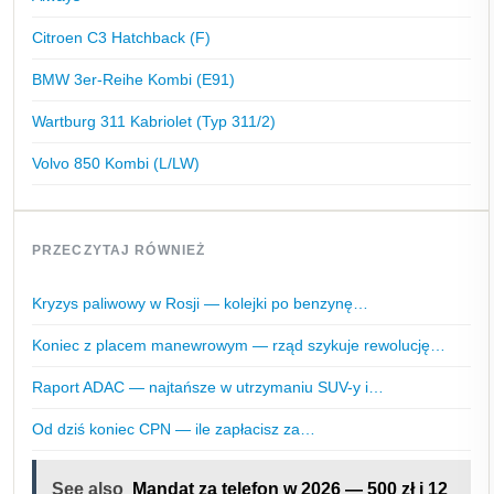
Citroen C3 Hatchback (F)
BMW 3er-Reihe Kombi (E91)
Wartburg 311 Kabriolet (Typ 311/2)
Volvo 850 Kombi (L/LW)
PRZECZYTAJ RÓWNIEŻ
Kryzys paliwowy w Rosji — kolejki po benzynę…
Koniec z placem manewrowym — rząd szykuje rewolucję…
Raport ADAC — najtańsze w utrzymaniu SUV-y i…
Od dziś koniec CPN — ile zapłacisz za…
See also
Mandat za telefon w 2026 — 500 zł i 12