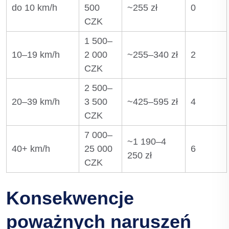
do 10 km/h
500
~255 zł
0
CZK
1 500–
10–19 km/h
2 000
~255–340 zł
2
CZK
2 500–
20–39 km/h
3 500
~425–595 zł
4
CZK
7 000–
~1 190–4
40+ km/h
25 000
6
250 zł
CZK
Konsekwencje
poważnych naruszeń