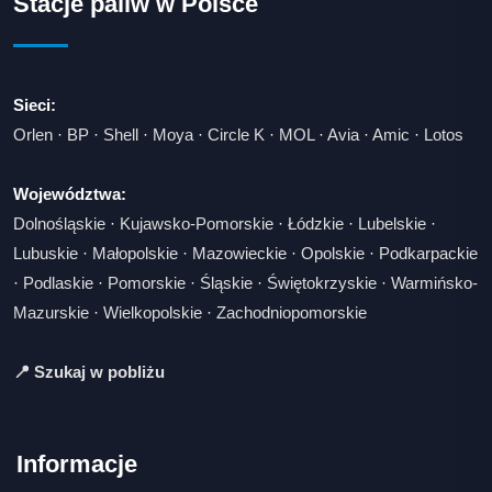
Stacje paliw w Polsce
Sieci:
Orlen
·
BP
·
Shell
·
Moya
·
Circle K
·
MOL
·
Avia
·
Amic
·
Lotos
Województwa:
Dolnośląskie
·
Kujawsko-Pomorskie
·
Łódzkie
·
Lubelskie
·
Lubuskie
·
Małopolskie
·
Mazowieckie
·
Opolskie
·
Podkarpackie
·
Podlaskie
·
Pomorskie
·
Śląskie
·
Świętokrzyskie
·
Warmińsko-
Mazurskie
·
Wielkopolskie
·
Zachodniopomorskie
📍 Szukaj w pobliżu
Informacje