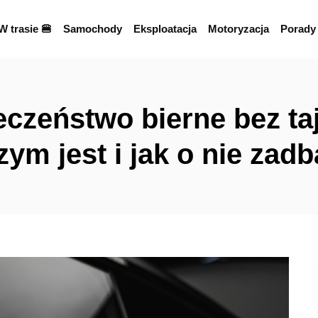
W trasie 🍔
Samochody
Eksploatacja
Motoryzacja
Porady
eczeństwo bierne bez ta
zym jest i jak o nie zad