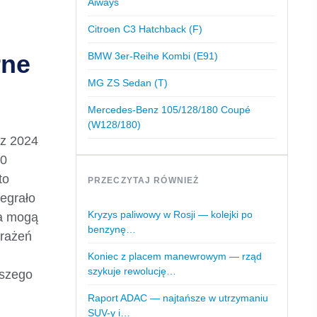
Aiways
Citroen C3 Hatchback (F)
rne
BMW 3er-Reihe Kombi (E91)
MG ZS Sedan (T)
Mercedes-Benz 105/128/180 Coupé
(W128/180)
 z 2024
00
to
PRZECZYTAJ RÓWNIEŻ
degrało
Kryzys paliwowy w Rosji — kolejki po
ia mogą
benzynę…
brażeń
Koniec z placem manewrowym — rząd
szykuje rewolucję…
aszego
Raport ADAC — najtańsze w utrzymaniu
SUV-y i…