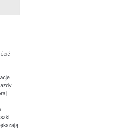
ócić
zacje
jazdy
raj
h
szki
iększają