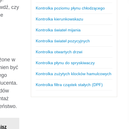
wdź, czy
Kontrolka poziomu płynu chłodzącego
ze
Kontrolka kierunkowskazu
Kontrolka świateł mijania
Kontrolka świateł pozycyjnych
Kontrolka otwartych drzwi
żone w
Kontrolka płynu do spryskiwaczy
nien być
Kontrolka zużytych klocków hamulcowych
ego
ducenta.
Kontrolka filtra cząstek stałych (DPF)
odów
ntaż
eństwo.
isz