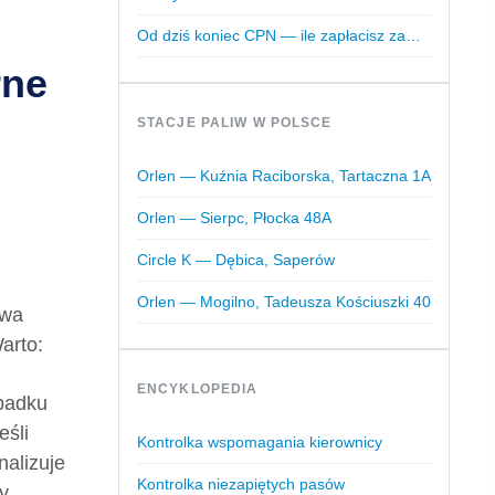
Od dziś koniec CPN — ile zapłacisz za…
rne
STACJE PALIW W POLSCE
Orlen — Kuźnia Raciborska, Tartaczna 1A
Orlen — Sierpc, Płocka 48A
Circle K — Dębica, Saperów
Orlen — Mogilno, Tadeusza Kościuszki 40
twa
arto:
ENCYKLOPEDIA
padku
eśli
Kontrolka wspomagania kierownicy
nalizuje
Kontrolka niezapiętych pasów
y.