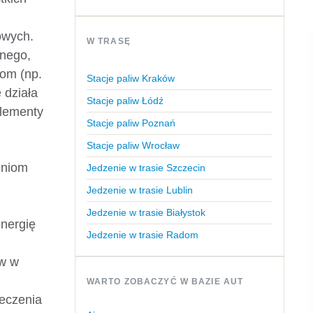
owych.
W TRASĘ
nnego,
jom (np.
Stacje paliw Kraków
 działa
Stacje paliw Łódź
Elementy
Stacje paliw Poznań
Stacje paliw Wrocław
eniom
Jedzenie w trasie Szczecin
Jedzenie w trasie Lublin
Jedzenie w trasie Białystok
energię
Jedzenie w trasie Radom
ów w
WARTO ZOBACZYĆ W BAZIE AUT
ieczenia