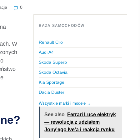
acja
0
BAZA SAMOCHODÓW
 na
Renault Clio
ach. W
ażonych
Audi A4
to
Skoda Superb
eństwo
Skoda Octavia
ie
Kia Sportage
Dacia Duster
Wszystkie marki i modele →
See also
Ferrari Luce elektryk
rne?
— rewolucja z udziałem
Jony'ego Ive'a i reakcja rynku
tkich