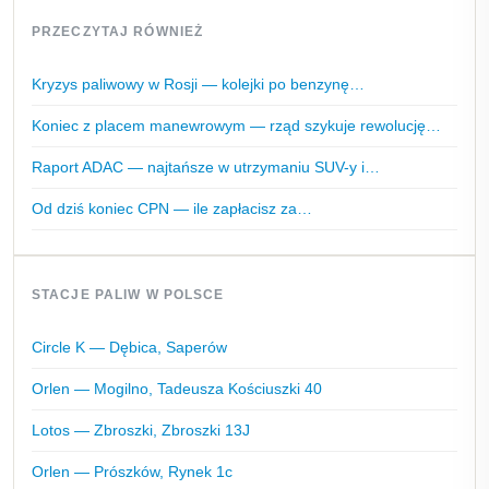
PRZECZYTAJ RÓWNIEŻ
Kryzys paliwowy w Rosji — kolejki po benzynę…
Koniec z placem manewrowym — rząd szykuje rewolucję…
Raport ADAC — najtańsze w utrzymaniu SUV-y i…
Od dziś koniec CPN — ile zapłacisz za…
STACJE PALIW W POLSCE
Circle K — Dębica, Saperów
Orlen — Mogilno, Tadeusza Kościuszki 40
Lotos — Zbroszki, Zbroszki 13J
Orlen — Prószków, Rynek 1c