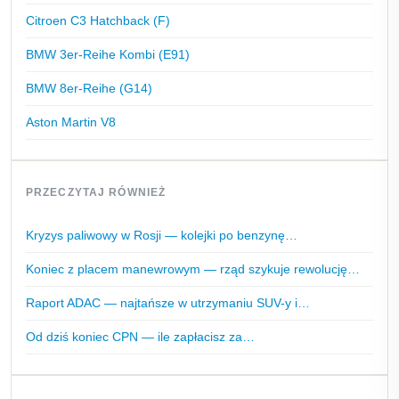
Citroen C3 Hatchback (F)
BMW 3er-Reihe Kombi (E91)
BMW 8er-Reihe (G14)
Aston Martin V8
PRZECZYTAJ RÓWNIEŻ
Kryzys paliwowy w Rosji — kolejki po benzynę…
Koniec z placem manewrowym — rząd szykuje rewolucję…
Raport ADAC — najtańsze w utrzymaniu SUV-y i…
Od dziś koniec CPN — ile zapłacisz za…